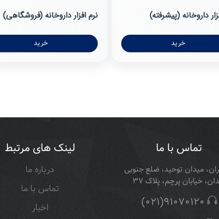
زار داروخانه (پیشرفته)
نرم افزار داروخانه (فروشگاهی)
خرید
خرید
تماس با ما
لینک های مرتبط
ان، میدان توحید، ضلع جنوبی
درباره ما
ان، خیابان پرچم، پلاک 37
تماس با ما
(021)91070120
اخبار