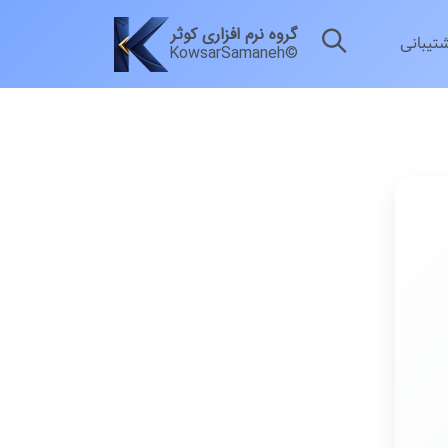
گروه نرم افزاری کوثر
شتیبانی
KowsarSamaneh©