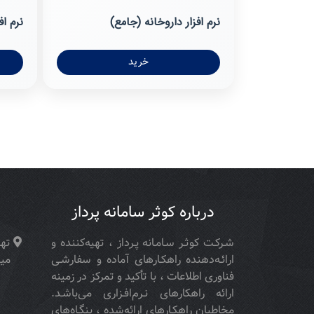
نرم افزار داروخانه (جامع)
نرم اف
خرید
درباره کوثر سامانه پرداز
شـركـت كوثـر سـامـانه پـرداز ، تهیه‌كننده و
تهر
ارائـه‌دهنده راهكـارهای آماده و سفارشـی
مید
فناوری اطلاعات ، با تأكید و تمركز در زمینه
ارائه راهکارهای نـرم‌افـزاری می‌باشـد.
مخاطبان راهكـارهای ارائه‌شده ، بنگـاه‌های