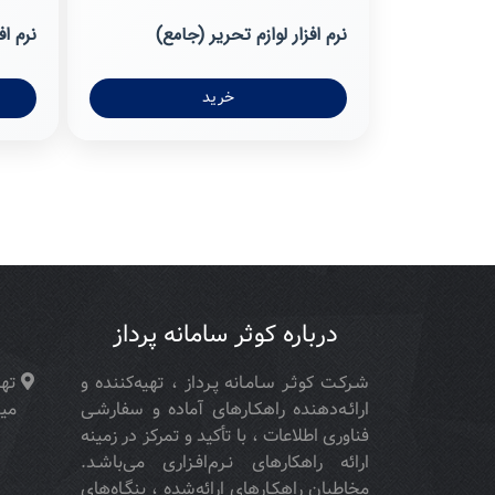
نرم افزار لوازم تحریر (جامع)
نرم اف
خرید
درباره کوثر سامانه پرداز
شـركـت كوثـر سـامـانه پـرداز ، تهیه‌كننده و
تهر
ارائـه‌دهنده راهكـارهای آماده و سفارشـی
مید
فناوری اطلاعات ، با تأكید و تمركز در زمینه
ارائه راهکارهای نـرم‌افـزاری می‌باشـد.
مخاطبان راهكـارهای ارائه‌شده ، بنگـاه‌های