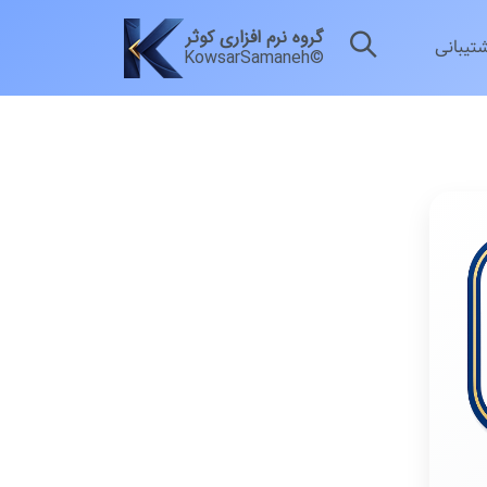
گروه نرم افزاری کوثر
شتیبانی
KowsarSamaneh©