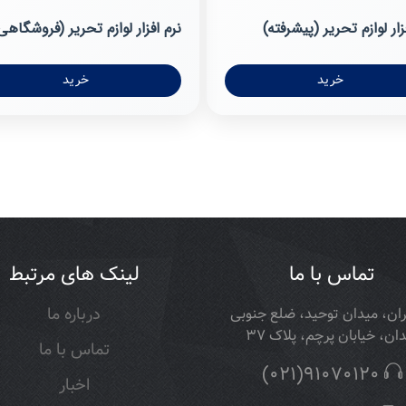
زار لوازم تحریر (پیشرفته)
نرم افزار لوازم تحریر (فروشگاهی
خرید
خرید
تماس با ما
لینک های مرتبط
ان، میدان توحید، ضلع جنوبی
درباره ما
ان، خیابان پرچم، پلاک 37
تماس با ما
(021)91070120
اخبار