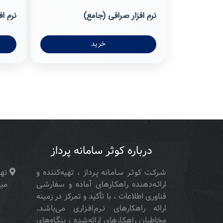
نرم افزار صرافی (جامع)
نرم اف
خرید
درباره کوثر سامانه پرداز
شـركـت كوثـر سـامـانه پـرداز ، تهیه‌كننده و
تهر
ارائـه‌دهنده راهكـارهای آماده و سفارشـی
مید
فناوری اطلاعات ، با تأكید و تمركز در زمینه
ارائه راهکارهای نـرم‌افـزاری می‌باشـد.
مخاطبان راهكـارهای ارائه‌شده ، بنگـاه‌های