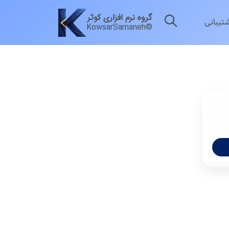
گروه نرم افزاری کوثر
شتیبانی
KowsarSamaneh©