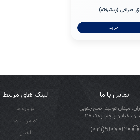
زار صرافی (پیشرفته)
خرید
تماس با ما
لینک های مرتبط
ان، میدان توحید، ضلع جنوبی
درباره ما
ان، خیابان پرچم، پلاک 37
تماس با ما
(021)91070120
اخبار